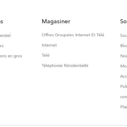
ns
Magasiner
So
Offres Groupées Internet Et Télé
entiel
Sou
Internet
es
Blo
Télé
ions en gros
Nou
Téléphonie Résidentiellé
Mod
Acc
Pol
con
Pla