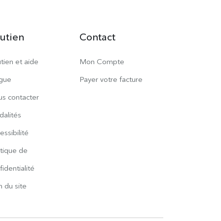
utien
Contact
tien et aide
Mon Compte
gue
Payer votre facture
s contacter
alités
essibilité
itique de
fidentialité
n du site