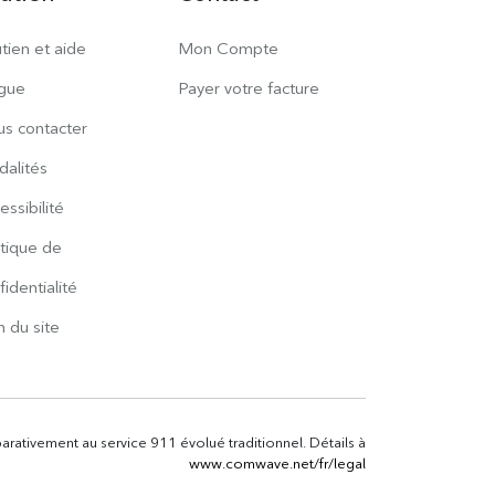
tien et aide
Mon Compte
gue
Payer votre facture
s contacter
alités
essibilité
itique de
fidentialité
n du site
parativement au service 911 évolué traditionnel. Détails à
www.comwave.net/fr/legal