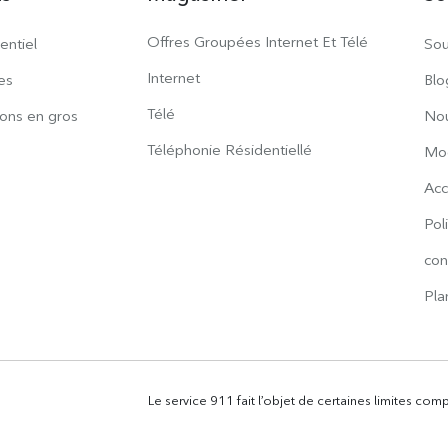
Offres Groupées Internet Et Télé
entiel
Sou
Internet
es
Blo
Télé
ions en gros
Nou
Téléphonie Résidentiellé
Mod
Acc
Pol
con
Pla
Le service 911 fait l’objet de certaines limites com