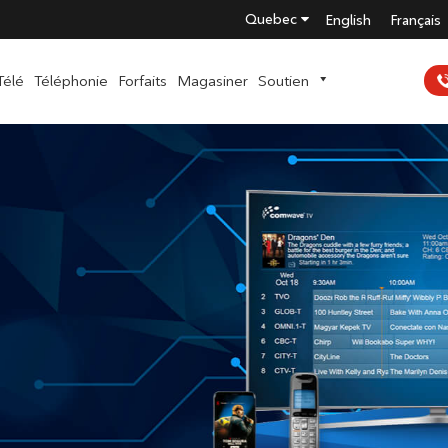
Quebec
English
Français
Télé
Téléphonie
Forfaits
Magasiner
Soutien