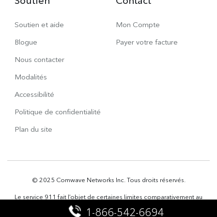
Soutien
Contact
Soutien et aide
Mon Compte
Blogue
Payer votre facture
Nous contacter
Modalités
Accessibilité
Politique de confidentialité
Plan du site
© 2025 Comwave Networks Inc. Tous droits réservés.
Le service 911 fait l’objet de certaines limites comparativement au
service 911 évolué traditionnel. Détails à
www.comwave.net/fr/legal
1-866-542-6694